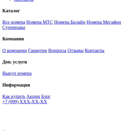
Каталог
Все номера
Номера МТС
Номера Билайн
Номера Мегафон
Суперпары
Компания
О компании
Гарантии
Вопросы
Отзывы
Контакты
Доп. услуги
Выкуп номера
Информация
Как купить
Акции
Блог
+7 (999) XXX-XX-XX