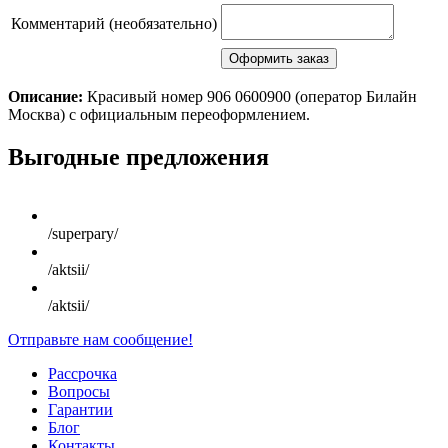
Комментарий (необязательно)
Описание:
Красивый номер 906 0600900 (оператор Билайн
Москва) с официальным переоформлением.
Scroll
Выгодные предложения
Up
/superpary/
/aktsii/
/aktsii/
Отправьте нам сообщение!
Рассрочка
Вопросы
Гарантии
Блог
Контакты