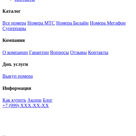
Каталог
Все номера
Номера МТС
Номера Билайн
Номера Мегафон
Суперпары
Компания
О компании
Гарантии
Вопросы
Отзывы
Контакты
Доп. услуги
Выкуп номера
Информация
Как купить
Акции
Блог
+7 (999) XXX-XX-XX