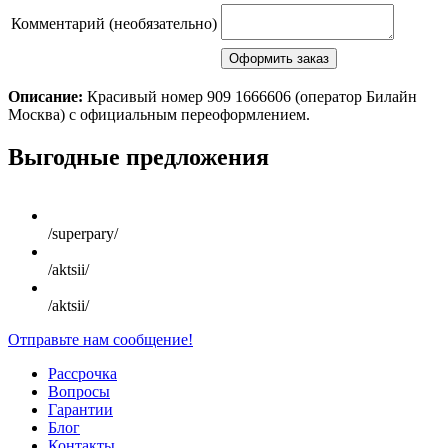
Комментарий (необязательно)
Описание:
Красивый номер 909 1666606 (оператор Билайн
Москва) с официальным переоформлением.
Scroll
Выгодные предложения
Up
/superpary/
/aktsii/
/aktsii/
Отправьте нам сообщение!
Рассрочка
Вопросы
Гарантии
Блог
Контакты