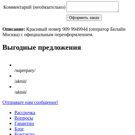
Комментарий (необязательно)
Описание:
Красивый номер 909 9949944 (оператор Билайн
Москва) с официальным переоформлением.
Scroll
Выгодные предложения
Up
/superpary/
/aktsii/
/aktsii/
Отправьте нам сообщение!
Рассрочка
Вопросы
Гарантии
Блог
Контакты