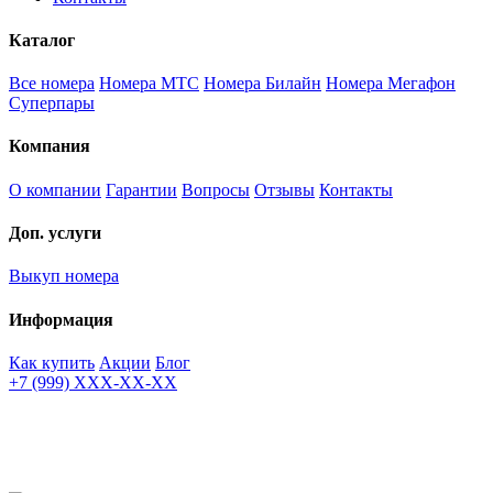
Каталог
Все номера
Номера МТС
Номера Билайн
Номера Мегафон
Суперпары
Компания
О компании
Гарантии
Вопросы
Отзывы
Контакты
Доп. услуги
Выкуп номера
Информация
Как купить
Акции
Блог
+7 (999) XXX-XX-XX