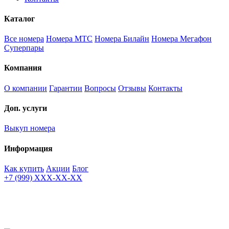
Каталог
Все номера
Номера МТС
Номера Билайн
Номера Мегафон
Суперпары
Компания
О компании
Гарантии
Вопросы
Отзывы
Контакты
Доп. услуги
Выкуп номера
Информация
Как купить
Акции
Блог
+7 (999) XXX-XX-XX