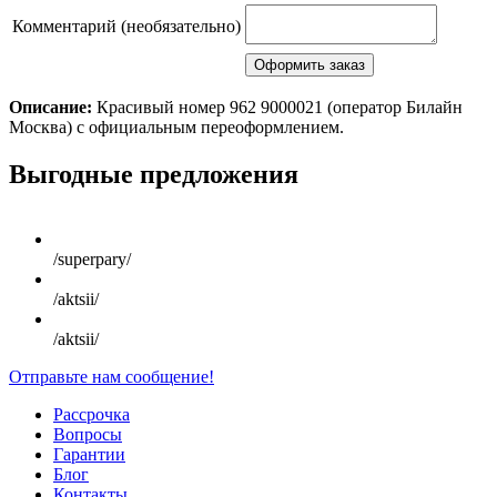
Комментарий (необязательно)
Описание:
Красивый номер 962 9000021 (оператор Билайн
Москва) с официальным переоформлением.
Scroll
Выгодные предложения
Up
/superpary/
/aktsii/
/aktsii/
Отправьте нам сообщение!
Рассрочка
Вопросы
Гарантии
Блог
Контакты