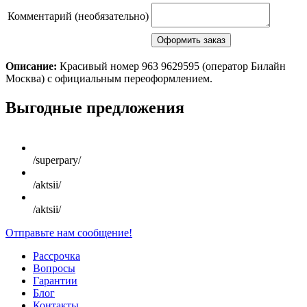
Комментарий (необязательно)
Описание:
Красивый номер 963 9629595 (оператор Билайн
Москва) с официальным переоформлением.
Scroll
Выгодные предложения
Up
/superpary/
/aktsii/
/aktsii/
Отправьте нам сообщение!
Рассрочка
Вопросы
Гарантии
Блог
Контакты