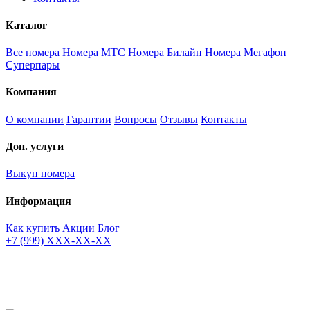
Каталог
Все номера
Номера МТС
Номера Билайн
Номера Мегафон
Суперпары
Компания
О компании
Гарантии
Вопросы
Отзывы
Контакты
Доп. услуги
Выкуп номера
Информация
Как купить
Акции
Блог
+7 (999) XXX-XX-XX