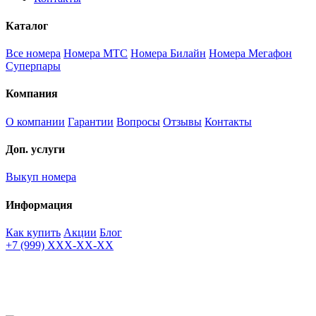
Каталог
Все номера
Номера МТС
Номера Билайн
Номера Мегафон
Суперпары
Компания
О компании
Гарантии
Вопросы
Отзывы
Контакты
Доп. услуги
Выкуп номера
Информация
Как купить
Акции
Блог
+7 (999) XXX-XX-XX