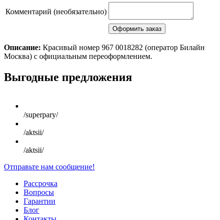
Комментарий (необязательно)
Описание:
Красивый номер 967 0018282 (оператор Билайн
Москва) с официальным переоформлением.
Scroll
Выгодные предложения
Up
/superpary/
/aktsii/
/aktsii/
Отправьте нам сообщение!
Рассрочка
Вопросы
Гарантии
Блог
Контакты