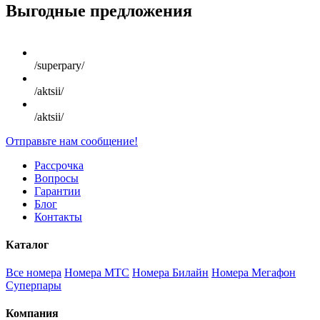
Выгодные предложения
/superpary/
/aktsii/
/aktsii/
Отправьте нам сообщение!
Рассрочка
Вопросы
Гарантии
Блог
Контакты
Каталог
Все номера
Номера МТС
Номера Билайн
Номера Мегафон
Суперпары
Компания