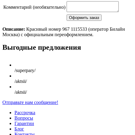
Комментарий (необязательно)
Описание:
Красивый номер 967 1115533 (оператор Билайн
Москва) с официальным переоформлением.
Scroll
Выгодные предложения
Up
/superpary/
/aktsii/
/aktsii/
Отправьте нам сообщение!
Рассрочка
Вопросы
Гарантии
Блог
Контакты