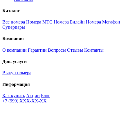
Каталог
Все номера
Номера МТС
Номера Билайн
Номера Мегафон
Суперпары
Компания
О компании
Гарантии
Вопросы
Отзывы
Контакты
Доп. услуги
Выкуп номера
Информация
Как купить
Акции
Блог
+7 (999) XXX-XX-XX