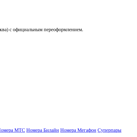
сква) с официальным переоформлением.
Номера МТС
Номера Билайн
Номера Мегафон
Суперпары