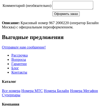
Комментарий (необязательно)
Описание:
Красивый номер 967 2000220 (оператор Билайн
Москва) с официальным переоформлением.
Scroll
Выгодные предложения
Up
Отправьте нам сообщение!
Рассрочка
Вопросы
Гарантии
Блог
Контакты
Каталог
Все номера
Номера МТС
Номера Билайн
Номера Мегафон
Суперпары
Компания