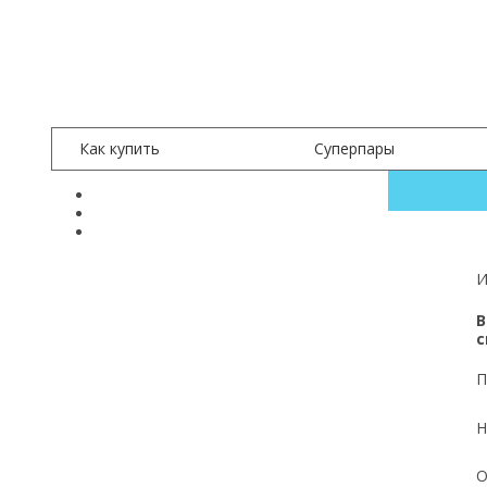
+7 (999) XXX-XX-XX
заказать обратный звонок
Как купить
Суперпары
И
В
с
П
Н
О