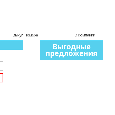
расивые номера продаются с переоформлением!
Выкуп Номера
О компании
Выгодные
предложения