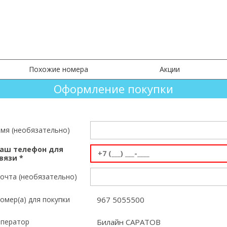
Все К
Похожие номера
Акции
Оформление покупки
мя (необязательно)
аш телефон для
вязи *
очта (необязательно)
омер(а) для покупки
967 5055500
ператор
Билайн САРАТОВ