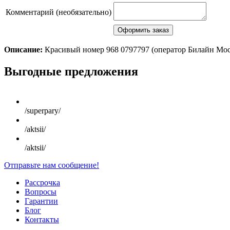
Комментарий (необязательно)
Описание:
Красивый номер 968 0797797 (оператор Билайн Мо
Scroll
Выгодные предложения
Up
/superpary/
/aktsii/
/aktsii/
Отправьте нам сообщение!
Рассрочка
Вопросы
Гарантии
Блог
Контакты