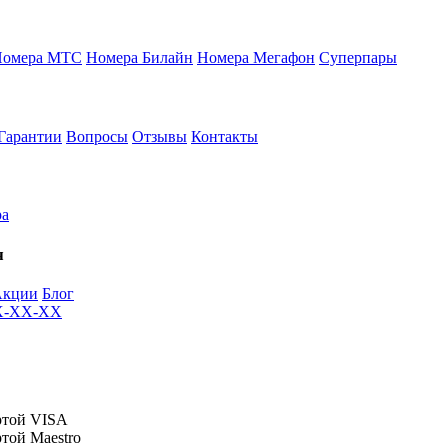
Номера МТС
Номера Билайн
Номера Мегафон
Суперпары
Гарантии
Вопросы
Отзывы
Контакты
ра
я
Акции
Блог
XX-XX-XX