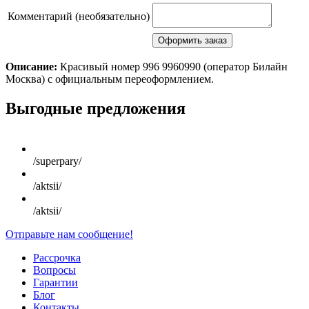
Комментарий (необязательно)
Описание:
Красивый номер 996 9960990 (оператор Билайн
Москва) с официальным переоформлением.
Scroll
Выгодные предложения
Up
/superpary/
/aktsii/
/aktsii/
Отправьте нам сообщение!
Рассрочка
Вопросы
Гарантии
Блог
Контакты