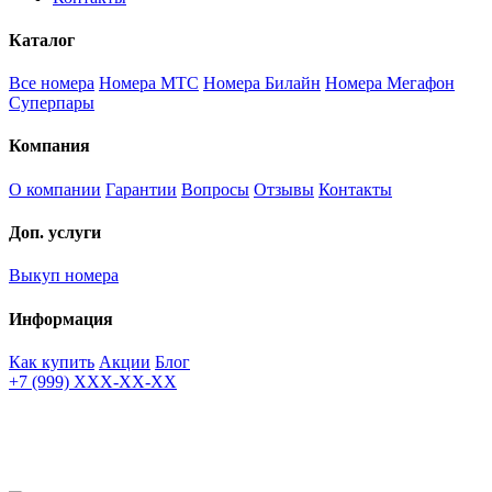
Каталог
Все номера
Номера МТС
Номера Билайн
Номера Мегафон
Суперпары
Компания
О компании
Гарантии
Вопросы
Отзывы
Контакты
Доп. услуги
Выкуп номера
Информация
Как купить
Акции
Блог
+7 (999) XXX-XX-XX