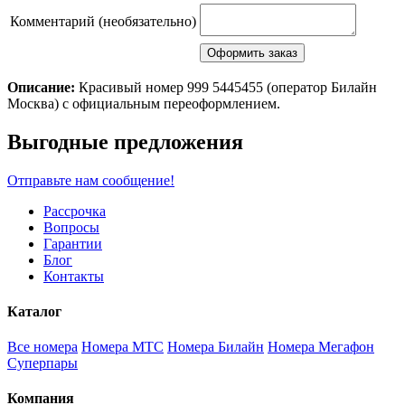
Комментарий (необязательно)
Описание:
Красивый номер 999 5445455 (оператор Билайн
Москва) с официальным переоформлением.
Scroll
Выгодные предложения
Up
Отправьте нам сообщение!
Рассрочка
Вопросы
Гарантии
Блог
Контакты
Каталог
Все номера
Номера МТС
Номера Билайн
Номера Мегафон
Суперпары
Компания