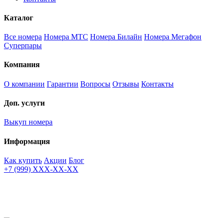
Каталог
Все номера
Номера МТС
Номера Билайн
Номера Мегафон
Суперпары
Компания
О компании
Гарантии
Вопросы
Отзывы
Контакты
Доп. услуги
Выкуп номера
Информация
Как купить
Акции
Блог
+7 (999) XXX-XX-XX