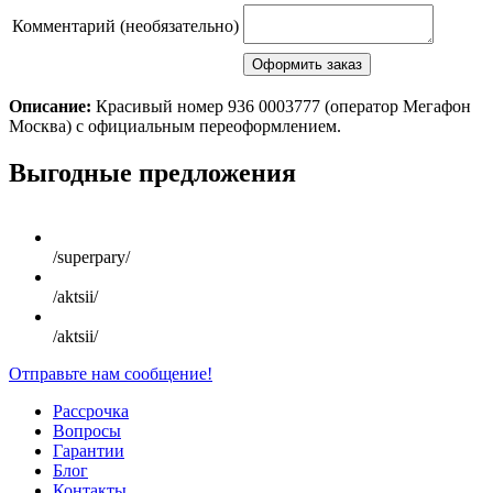
Комментарий (необязательно)
Описание:
Красивый номер 936 0003777 (оператор Мегафон
Москва) с официальным переоформлением.
Scroll
Выгодные предложения
Up
/superpary/
/aktsii/
/aktsii/
Отправьте нам сообщение!
Рассрочка
Вопросы
Гарантии
Блог
Контакты