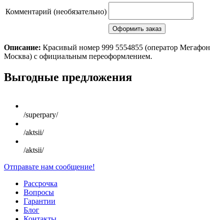
Комментарий (необязательно)
Описание:
Красивый номер 999 5554855 (оператор Мегафон
Москва) с официальным переоформлением.
Scroll
Выгодные предложения
Up
/superpary/
/aktsii/
/aktsii/
Отправьте нам сообщение!
Рассрочка
Вопросы
Гарантии
Блог
Контакты