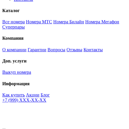
Каталог
Все номера
Номера МТС
Номера Билайн
Номера Мегафон
Суперпары
Компания
О компании
Гарантии
Вопросы
Отзывы
Контакты
Доп. услуги
Выкуп номера
Информация
Как купить
Акции
Блог
+7 (999) XXX-XX-XX