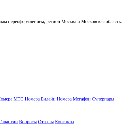
ым переоформлением, регион Москва и Московская область.
Номера МТС
Номера Билайн
Номера Мегафон
Суперпары
Гарантии
Вопросы
Отзывы
Контакты