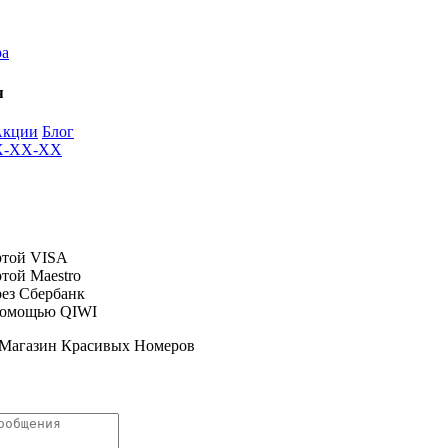
ра
я
Акции
Блог
XX-XX-XX
 Магазин Красивых Номеров