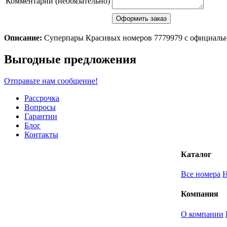
Комментарий (необязательно)
Описание:
Суперпары Красивых номеров 7779979 с официальн
Scroll
Выгодные предложения
Up
Отправьте нам сообщение!
Рассрочка
Вопросы
Гарантии
Блог
Контакты
Каталог
Все номера
Компания
О компании