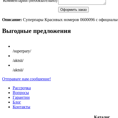
Комментарий (необязательно)
Описание:
Суперпары Красивых номеров 0600096 с официальн
Scroll
Выгодные предложения
Up
/superpary/
/aktsii/
/aktsii/
Отправьте нам сообщение!
Рассрочка
Вопросы
Гарантии
Блог
Контакты
Каталог