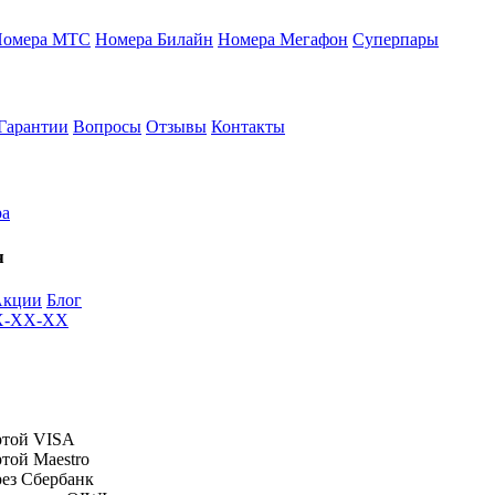
Номера МТС
Номера Билайн
Номера Мегафон
Суперпары
Гарантии
Вопросы
Отзывы
Контакты
ра
я
Акции
Блог
XX-XX-XX