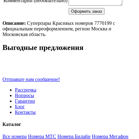
Комментарий (необязательно)
Описание:
Суперпары Красивых номеров 7770199 с
официальным переоформлением, регион Москва и
Московская область.
Scroll
Выгодные предложения
Up
Отправьте нам сообщение!
Рассрочка
Вопросы
Гарантии
Блог
Контакты
Каталог
Все номера
Номера МТС
Номера Билайн
Номера Мегафон