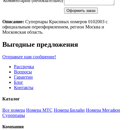
Комментарий (необязательно)
Описание:
Суперпары Красивых номеров 0102003 с
официальным переоформлением, регион Москва и
Московская область.
Scroll
Выгодные предложения
Up
Отправьте нам сообщение!
Рассрочка
Вопросы
Гарантии
Блог
Контакты
Каталог
Все номера
Номера МТС
Номера Билайн
Номера Мегафон
Суперпары
Компания