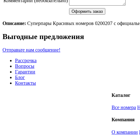
Комментарий (необязательно)
Описание:
Суперпары Красивых номеров 0200207 с официальн
Scroll
Выгодные предложения
Up
Отправьте нам сообщение!
Рассрочка
Вопросы
Гарантии
Блог
Контакты
Каталог
Все номера
Компания
О компании