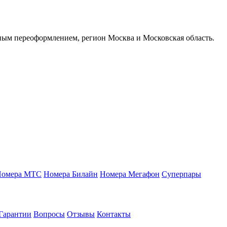
ым переоформлением, регион Москва и Московская область.
Номера МТС
Номера Билайн
Номера Мегафон
Суперпары
Гарантии
Вопросы
Отзывы
Контакты