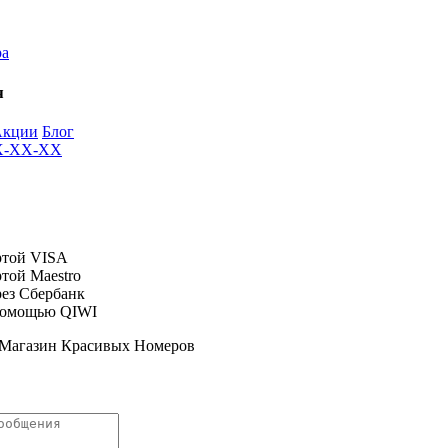
ра
я
Акции
Блог
XX-XX-XX
 Магазин Красивых Номеров