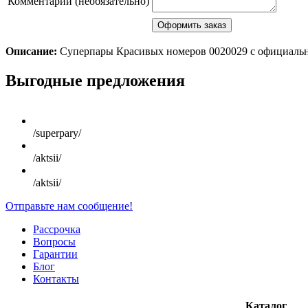
Комментарий (необязательно)
Описание:
Суперпары Красивых номеров 0020029 с официальн
Scroll
Выгодные предложения
Up
/superpary/
/aktsii/
/aktsii/
Отправьте нам сообщение!
Рассрочка
Вопросы
Гарантии
Блог
Контакты
Каталог