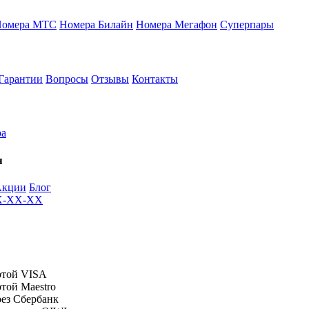
Номера МТС
Номера Билайн
Номера Мегафон
Суперпары
Гарантии
Вопросы
Отзывы
Контакты
ра
я
Акции
Блог
XX-XX-XX