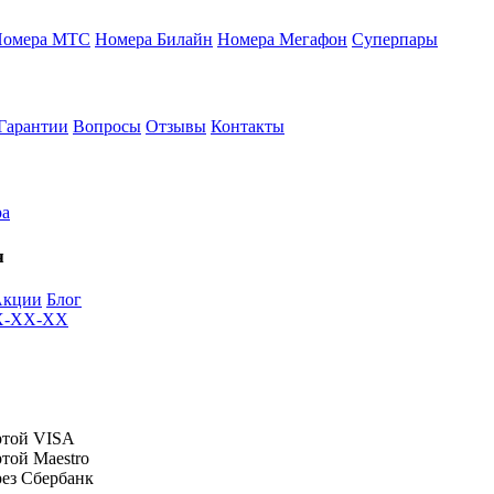
Номера МТС
Номера Билайн
Номера Мегафон
Суперпары
Гарантии
Вопросы
Отзывы
Контакты
ра
я
Акции
Блог
XX-XX-XX