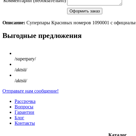
Комментарий (необязательно)
Описание:
Суперпары Красивых номеров 1090001 с официальн
Scroll
Выгодные предложения
Up
/superpary/
/aktsii/
/aktsii/
Отправьте нам сообщение!
Рассрочка
Вопросы
Гарантии
Блог
Контакты
Каталог