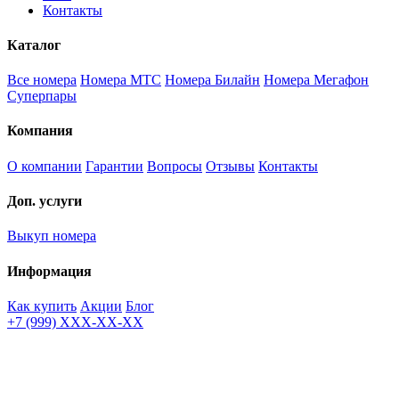
Контакты
Каталог
Все номера
Номера МТС
Номера Билайн
Номера Мегафон
Суперпары
Компания
О компании
Гарантии
Вопросы
Отзывы
Контакты
Доп. услуги
Выкуп номера
Информация
Как купить
Акции
Блог
+7 (999) XXX-XX-XX