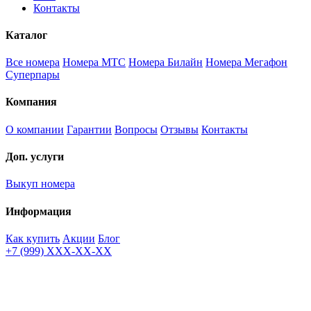
Контакты
Каталог
Все номера
Номера МТС
Номера Билайн
Номера Мегафон
Суперпары
Компания
О компании
Гарантии
Вопросы
Отзывы
Контакты
Доп. услуги
Выкуп номера
Информация
Как купить
Акции
Блог
+7 (999) XXX-XX-XX