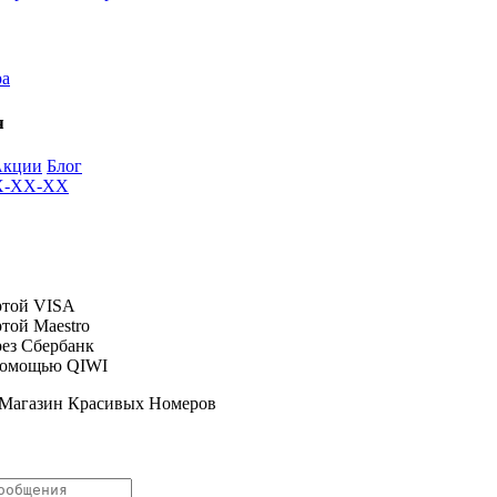
ра
я
Акции
Блог
XX-XX-XX
 Магазин Красивых Номеров