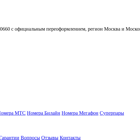
0660 с официальным переоформлением, регион Москва и Москов
Номера МТС
Номера Билайн
Номера Мегафон
Суперпары
Гарантии
Вопросы
Отзывы
Контакты