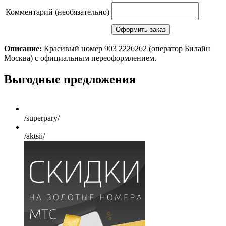
Комментарий (необязательно)
Описание:
Красивый номер 903 2226262 (оператор Билайн
Москва) с официальным переоформлением.
Scroll
Выгодные предложения
Up
/superpary/
/aktsii/