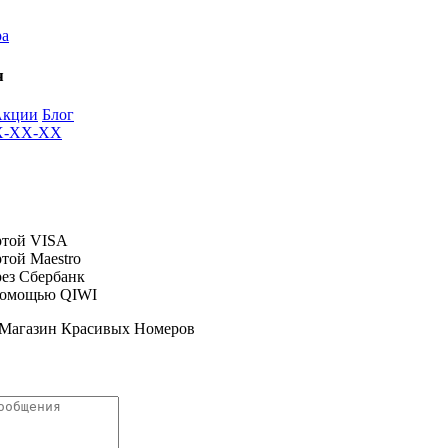
ра
я
Акции
Блог
XX-XX-XX
 Магазин Красивых Номеров