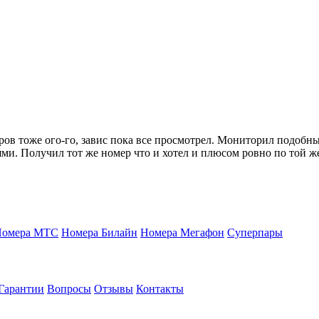
ров тоже ого-го, завис пока все просмотрел. Мониторил подобн
ми. Получил тот же номер что и хотел и плюсом ровно по той же
Номера МТС
Номера Билайн
Номера Мегафон
Суперпары
Гарантии
Вопросы
Отзывы
Контакты