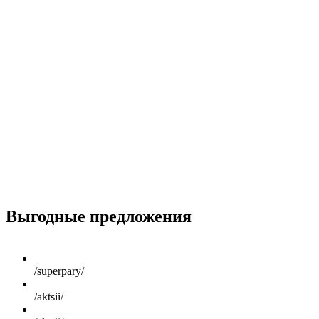
Scroll
Up
Выгодные предложения
/superpary/
/aktsii/