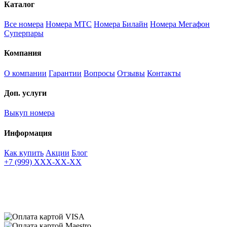
Каталог
Все номера
Номера МТС
Номера Билайн
Номера Мегафон
Суперпары
Компания
О компании
Гарантии
Вопросы
Отзывы
Контакты
Доп. услуги
Выкуп номера
Информация
Как купить
Акции
Блог
+7 (999) XXX-XX-XX