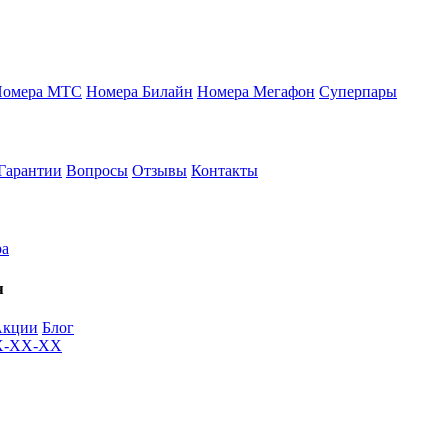
Номера МТС
Номера Билайн
Номера Мегафон
Суперпары
Гарантии
Вопросы
Отзывы
Контакты
ра
я
Акции
Блог
XX-XX-XX