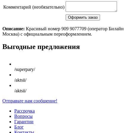
Комментарий (необязательно)
Описание:
Красивый номер 909 9077709 (оператор Билайн
Москва) с официальным переоформлением.
Scroll
Выгодные предложения
Up
/superpary/
/aktsii/
/aktsii/
Отправьте нам сообщение!
Рассрочка
Вопросы
Гарантии
Блог
Контакты