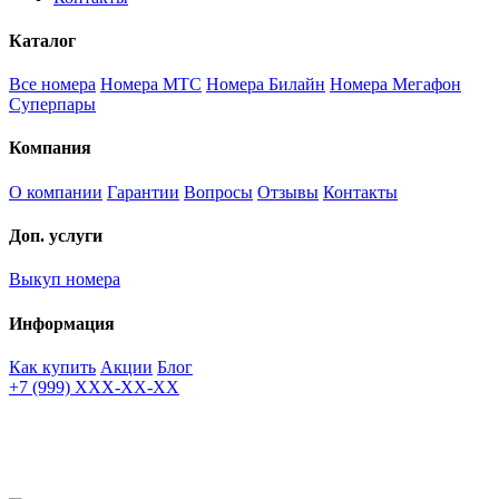
Каталог
Все номера
Номера МТС
Номера Билайн
Номера Мегафон
Суперпары
Компания
О компании
Гарантии
Вопросы
Отзывы
Контакты
Доп. услуги
Выкуп номера
Информация
Как купить
Акции
Блог
+7 (999) XXX-XX-XX