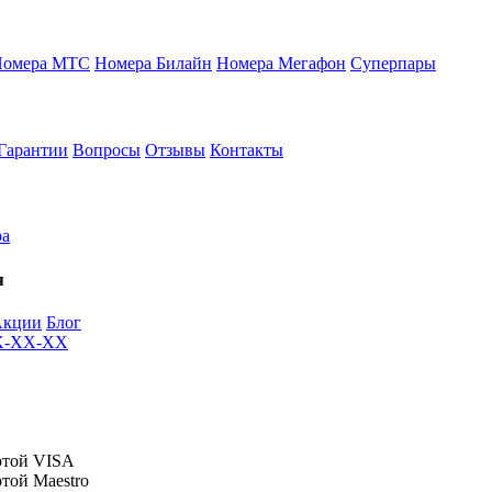
Номера МТС
Номера Билайн
Номера Мегафон
Суперпары
Гарантии
Вопросы
Отзывы
Контакты
ра
я
Акции
Блог
XX-XX-XX