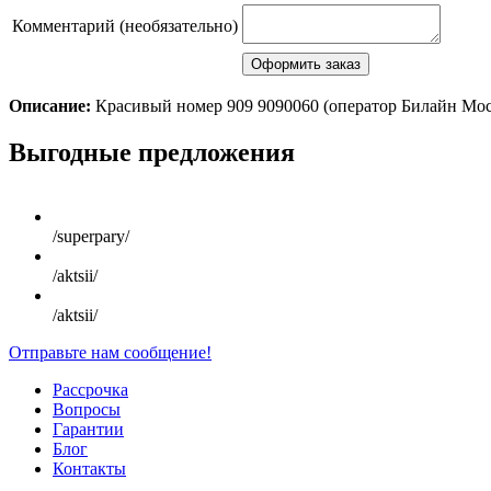
Комментарий (необязательно)
Описание:
Красивый номер 909 9090060 (оператор Билайн Мо
Scroll
Выгодные предложения
Up
/superpary/
/aktsii/
/aktsii/
Отправьте нам сообщение!
Рассрочка
Вопросы
Гарантии
Блог
Контакты