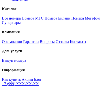
Каталог
Все номера
Номера МТС
Номера Билайн
Номера Мегафон
Суперпары
Компания
О компании
Гарантии
Вопросы
Отзывы
Контакты
Доп. услуги
Выкуп номера
Информация
Как купить
Акции
Блог
+7 (999) XXX-XX-XX