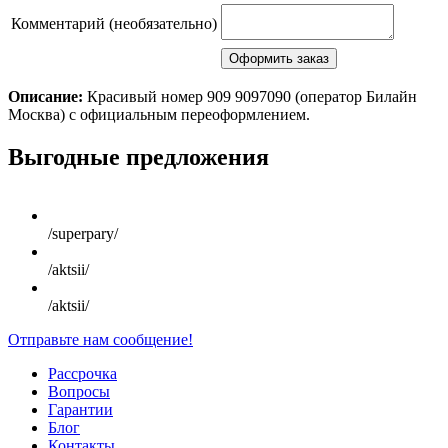
Комментарий (необязательно)
Описание:
Красивый номер 909 9097090 (оператор Билайн
Москва) с официальным переоформлением.
Scroll
Выгодные предложения
Up
/superpary/
/aktsii/
/aktsii/
Отправьте нам сообщение!
Рассрочка
Вопросы
Гарантии
Блог
Контакты