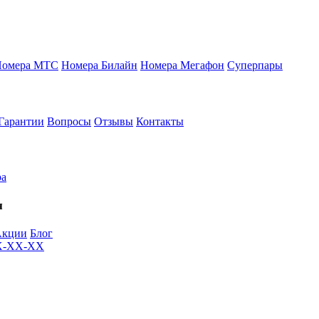
Номера МТС
Номера Билайн
Номера Мегафон
Суперпары
Гарантии
Вопросы
Отзывы
Контакты
ра
я
Акции
Блог
XX-XX-XX