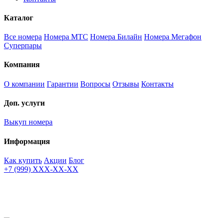
Каталог
Все номера
Номера МТС
Номера Билайн
Номера Мегафон
Суперпары
Компания
О компании
Гарантии
Вопросы
Отзывы
Контакты
Доп. услуги
Выкуп номера
Информация
Как купить
Акции
Блог
+7 (999) XXX-XX-XX