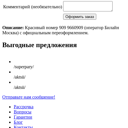
Комментарий (необязательно)
Описание:
Красивый номер 909 9660909 (оператор Билайн
Москва) с официальным переоформлением.
Scroll
Выгодные предложения
Up
/superpary/
/aktsii/
/aktsii/
Отправьте нам сообщение!
Рассрочка
Вопросы
Гарантии
Блог
Контакты