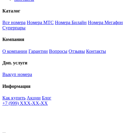
Каталог
Все номера
Номера МТС
Номера Билайн
Номера Мегафон
Суперпары
Компания
О компании
Гарантии
Вопросы
Отзывы
Контакты
Доп. услуги
Выкуп номера
Информация
Как купить
Акции
Блог
+7 (999) XXX-XX-XX