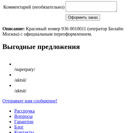
Комментарий (необязательно)
Описание:
Красивый номер 936 0010011 (оператор Билайн
Москва) с официальным переоформлением.
Scroll
Выгодные предложения
Up
/superpary/
/aktsii/
/aktsii/
Отправьте нам сообщение!
Рассрочка
Вопросы
Гарантии
Блог
Контакты