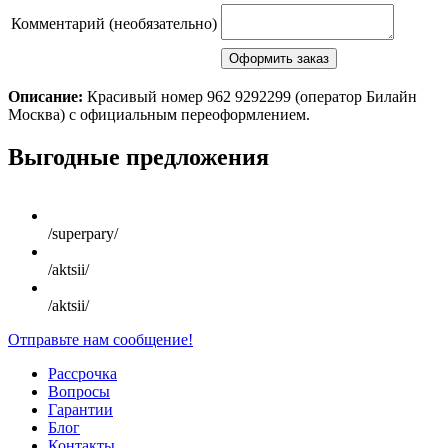
Комментарий (необязательно)
Описание:
Красивый номер 962 9292299 (оператор Билайн
Москва) с официальным переоформлением.
Scroll
Выгодные предложения
Up
/superpary/
/aktsii/
/aktsii/
Отправьте нам сообщение!
Рассрочка
Вопросы
Гарантии
Блог
Контакты