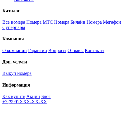
Каталог
Все номера
Номера МТС
Номера Билайн
Номера Мегафон
Суперпары
Компания
О компании
Гарантии
Вопросы
Отзывы
Контакты
Доп. услуги
Выкуп номера
Информация
Как купить
Акции
Блог
+7 (999) XXX-XX-XX