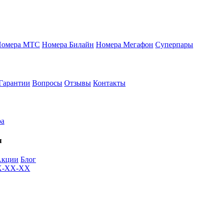
Номера МТС
Номера Билайн
Номера Мегафон
Суперпары
Гарантии
Вопросы
Отзывы
Контакты
ра
я
Акции
Блог
XX-XX-XX