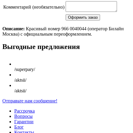
Комментарий (необязательно)
Описание:
Красивый номер 966 0040044 (оператор Билайн
Москва) с официальным переоформлением.
Scroll
Выгодные предложения
Up
/superpary/
/aktsii/
/aktsii/
Отправьте нам сообщение!
Рассрочка
Вопросы
Гарантии
Блог
Контакты