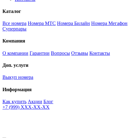
Каталог
Все номера
Номера МТС
Номера Билайн
Номера Мегафон
Суперпары
Компания
О компании
Гарантии
Вопросы
Отзывы
Контакты
Доп. услуги
Выкуп номера
Информация
Как купить
Акции
Блог
+7 (999) XXX-XX-XX