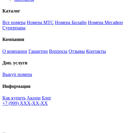
Каталог
Все номера
Номера МТС
Номера Билайн
Номера Мегафон
Суперпары
Компания
О компании
Гарантии
Вопросы
Отзывы
Контакты
Доп. услуги
Выкуп номера
Информация
Как купить
Акции
Блог
+7 (999) XXX-XX-XX