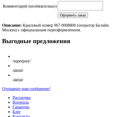
Комментарий (необязательно)
Описание:
Красивый номер 967 0008800 (оператор Билайн
Москва) с официальным переоформлением.
Scroll
Выгодные предложения
Up
/superpary/
/aktsii/
/aktsii/
Отправьте нам сообщение!
Рассрочка
Вопросы
Гарантии
Блог
Контакты