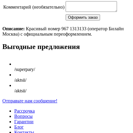
Комментарий (необязательно)
Описание:
Красивый номер 967 1313133 (оператор Билайн
Москва) с официальным переоформлением.
Scroll
Выгодные предложения
Up
/superpary/
/aktsii/
/aktsii/
Отправьте нам сообщение!
Рассрочка
Вопросы
Гарантии
Блог
Контакты