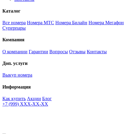
Каталог
Все номера
Номера МТС
Номера Билайн
Номера Мегафон
Суперпары
Компания
О компании
Гарантии
Вопросы
Отзывы
Контакты
Доп. услуги
Выкуп номера
Информация
Как купить
Акции
Блог
+7 (999) XXX-XX-XX