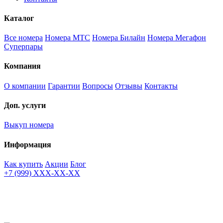
Каталог
Все номера
Номера МТС
Номера Билайн
Номера Мегафон
Суперпары
Компания
О компании
Гарантии
Вопросы
Отзывы
Контакты
Доп. услуги
Выкуп номера
Информация
Как купить
Акции
Блог
+7 (999) XXX-XX-XX