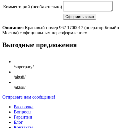
Комментарий (необязательно)
Описание:
Красивый номер 967 1700017 (оператор Билайн
Москва) с официальным переоформлением.
Scroll
Выгодные предложения
Up
/superpary/
/aktsii/
/aktsii/
Отправьте нам сообщение!
Рассрочка
Вопросы
Гарантии
Блог
Контакты