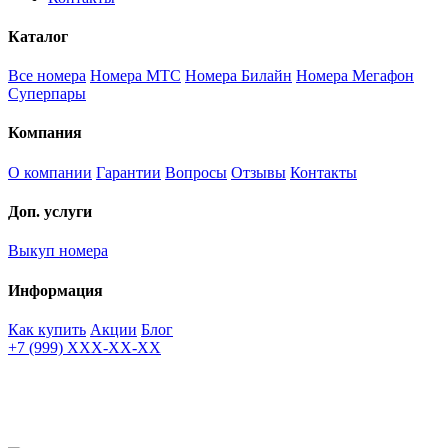
Каталог
Все номера
Номера МТС
Номера Билайн
Номера Мегафон
Суперпары
Компания
О компании
Гарантии
Вопросы
Отзывы
Контакты
Доп. услуги
Выкуп номера
Информация
Как купить
Акции
Блог
+7 (999) XXX-XX-XX