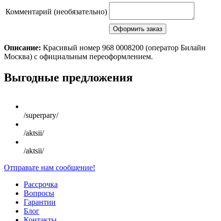
Комментарий (необязательно)
Описание:
Красивый номер 968 0008200 (оператор Билайн
Москва) с официальным переоформлением.
Scroll
Выгодные предложения
Up
/superpary/
/aktsii/
/aktsii/
Отправьте нам сообщение!
Рассрочка
Вопросы
Гарантии
Блог
Контакты