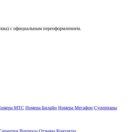
сква) с официальным переоформлением.
Номера МТС
Номера Билайн
Номера Мегафон
Суперпары
Гарантии
Вопросы
Отзывы
Контакты