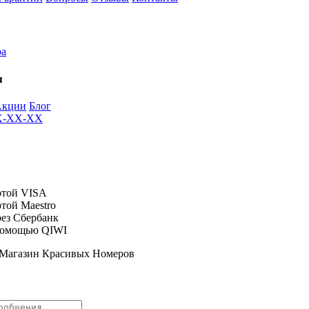
ра
я
Акции
Блог
XX-XX-XX
 Магазин Красивых Номеров