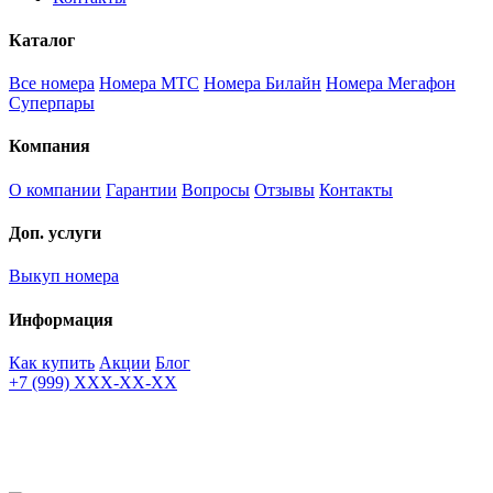
Каталог
Все номера
Номера МТС
Номера Билайн
Номера Мегафон
Суперпары
Компания
О компании
Гарантии
Вопросы
Отзывы
Контакты
Доп. услуги
Выкуп номера
Информация
Как купить
Акции
Блог
+7 (999) XXX-XX-XX