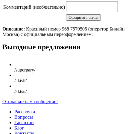
Комментарий (необязательно)
Описание:
Красивый номер 968 7570505 (оператор Билайн
Москва) с официальным переоформлением.
Scroll
Выгодные предложения
Up
/superpary/
/aktsii/
/aktsii/
Отправьте нам сообщение!
Рассрочка
Вопросы
Гарантии
Блог
Контакты