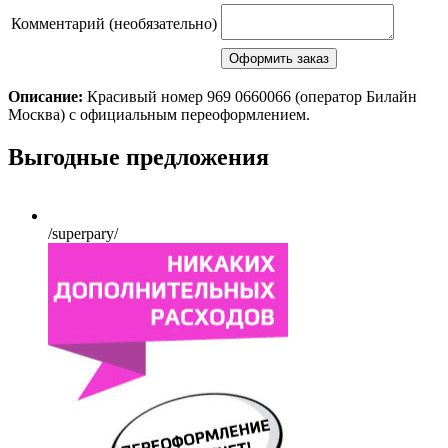
Комментарий (необязательно)
Описание:
Красивый номер 969 0660066 (оператор Билайн
Москва) с официальным переоформлением.
Scroll
Выгодные предложения
Up
/superpary/