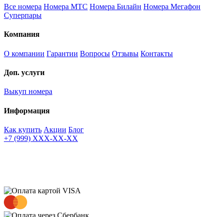
Все номера
Номера МТС
Номера Билайн
Номера Мегафон
Суперпары
Компания
О компании
Гарантии
Вопросы
Отзывы
Контакты
Доп. услуги
Выкуп номера
Информация
Как купить
Акции
Блог
+7 (999) XXX-XX-XX