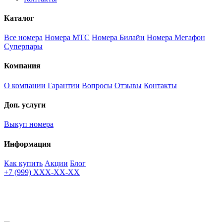
Каталог
Все номера
Номера МТС
Номера Билайн
Номера Мегафон
Суперпары
Компания
О компании
Гарантии
Вопросы
Отзывы
Контакты
Доп. услуги
Выкуп номера
Информация
Как купить
Акции
Блог
+7 (999) XXX-XX-XX