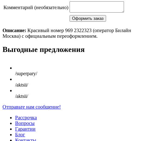
Комментарий (необязательно)
Описание:
Красивый номер 969 2322323 (оператор Билайн
Москва) с официальным переоформлением.
Scroll
Выгодные предложения
Up
/superpary/
/aktsii/
/aktsii/
Отправьте нам сообщение!
Рассрочка
Вопросы
Гарантии
Блог
Контакты