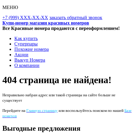
МЕНЮ
+7 (999) XXX-XX-XX
заказать обратный звонок
Купи-номер магазин красивых номеров
Все Красивые номера продаются с переоформлением!
Как купить
Суперпары
Похожие номера
Акции
Выкуп Номера
О компании
404 страница не найдена!
Неправильно набран адрес или такой страницы на сайте больше не
существует
Перейдите на
Главную страницу
или воспользуйтесь поиском по нашей
Базе
номеров
Scroll
Выгодные предложения
Up