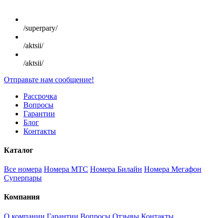
/superpary/
/aktsii/
/aktsii/
Отправьте нам сообщение!
Рассрочка
Вопросы
Гарантии
Блог
Контакты
Каталог
Все номера
Номера МТС
Номера Билайн
Номера Мегафон
Суперпары
Компания
О компании
Гарантии
Вопросы
Отзывы
Контакты