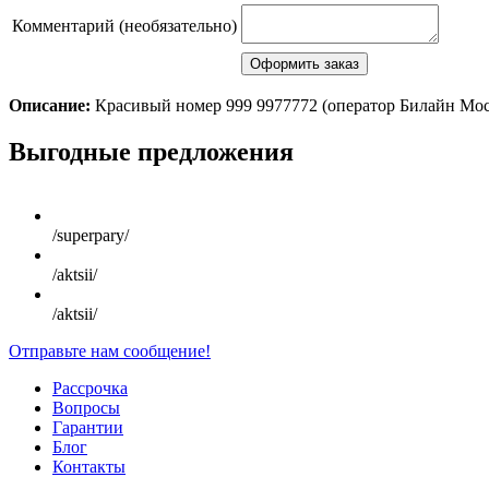
Комментарий (необязательно)
Описание:
Красивый номер 999 9977772 (оператор Билайн Мо
Scroll
Выгодные предложения
Up
/superpary/
/aktsii/
/aktsii/
Отправьте нам сообщение!
Рассрочка
Вопросы
Гарантии
Блог
Контакты