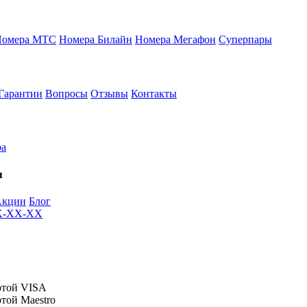
Номера МТС
Номера Билайн
Номера Мегафон
Суперпары
Гарантии
Вопросы
Отзывы
Контакты
ра
я
Акции
Блог
XX-XX-XX